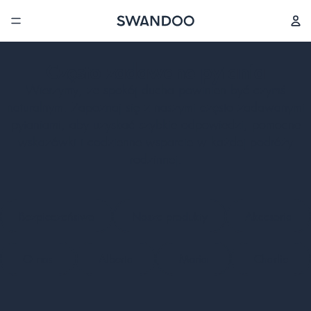
Często zadawane pytania
Wierzymy, że spokój ducha powinien być czymś
naturalnym. Zapoznaj się z naszymi często zadawanymi
pytaniami, aby uzyskać szybkie odpowiedzi, pomocne
wskazówki i codzienne wsparcie w każdej podróży
rodzinnej.
Bezpieczeństwo
Nasze produkty
Akcesoria
O nas
Alberta
Maria
Charlie